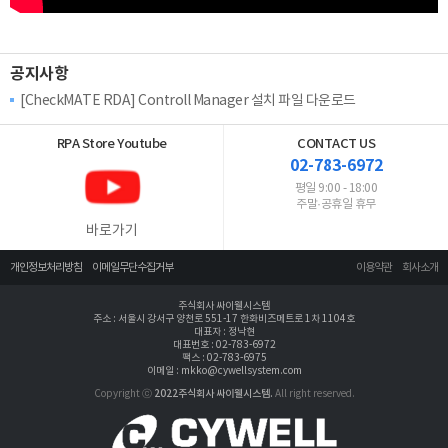
공지사항
[CheckMATE RDA] Controll Manager 설치 파일 다운로드
RPA Store
Youtube
CONTACT US
02-783-6972
평일 9:00 - 18:00
주말·공휴일 휴무
바로가기
개인정보처리방침
이메일무단수집거부
이용약관
회사소개
주식회사 싸이웰시스템
주소 : 서울시 강서구 양천로 551-17 한화비즈메트로 1차 1104호
대표자 : 정낙현
대표번호 : 02-783-6972
팩스 : 02-783-6975
이메일 : mkko@cywellsystem.com
Copyright ⓒ
2022주식회사 싸이웰시스템.
All right reserved.