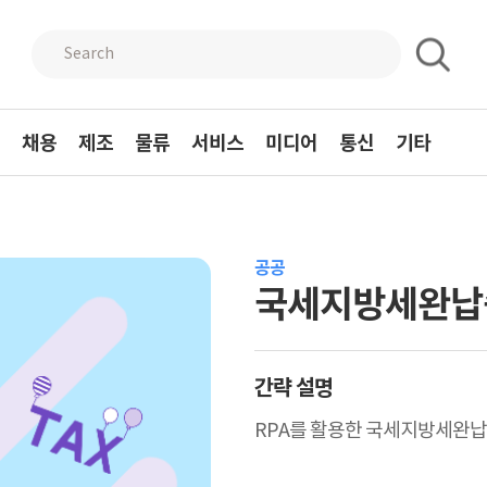
채용
제조
물류
서비스
미디어
통신
기타
공공
국세지방세완납
간략 설명
RPA를 활용한 국세지방세완납