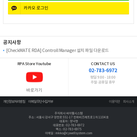
카카오
로그인
공지사항
[CheckMATE RDA] Controll Manager 설치 파일 다운로드
RPA Store
Youtube
CONTACT US
02-783-6972
평일 9:00 - 18:00
주말·공휴일 휴무
바로가기
개인정보처리방침
이메일무단수집거부
이용약관
회사소개
주식회사 싸이웰시스템
주소 : 서울시 강서구 양천로 551-17 한화비즈메트로 1차 1104호
대표자 : 정낙현
대표번호 : 02-783-6972
팩스 : 02-783-6975
이메일 : mkko@cywellsystem.com